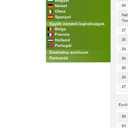
Magyar
Német
69
Olasz
Hal
Spanyol
Ti
Egyéb nemzeti bajnokságok
Belga
27
Francia
26
Holland
Portugál
24
Eredmény archívum
Partnerek
26
26
26
27
Euró
69
63