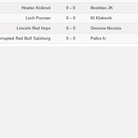
Hradec Králové
0 – 0
Besiktas JK
Lech Poznan
0 – 0
KI Klaksvik
Lincoln Red Imps
0 – 0
Omonia Nicosia
errupted
Red Bull Salzburg
0 – 0
Pafos fc