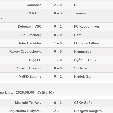
Jablonec
2 – 0
RFS
f
CFR Cluj
0 – 3
Tromso
me
Debreceni VSC
0 – 1
FC Koebenhavn
IFK Göteborg
0 – 0
Gent
Inter Escaldes
1 – 0
FC Flora Tallinn
Rakow Czestochowa
0 – 0
Hammarby
Riga FC
1 – 0
Győri ETO FC
Sheriff Tiraspol
0 – 0
St Gallen
VMFD Zalgiris
0 – 1
Hajduk Split
pa Liga - 2026.08.06 - Csütörtök
Maccabi Tel Aviv
0 – 2
CSKA Sofia
Jagiellonia Bialystok
2 – 1
Glasgow Rangers