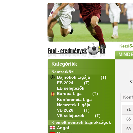
Kezdő
MIND
Kategóriák
Nemzetközi
Bajnokok Ligája
(T)
EB 2024
(T)
EB selejtezők
Európa Liga
(T)
Konf
Konferencia Liga
Nemzetek Ligája
71
VB 2026
(T)
VB selejtezők
(T)
65
Kiemelt nemzeti bajnokságok
Angol
69