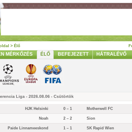
oldal
>
Élő
F
EN MÉRKŐZÉS
ÉLŐ
BEFEJEZETT
HÁTRALÉVŐ
erencia Liga - 2026.08.06 - Csütörtök
HJK Helsinki
0 – 1
Motherwell FC
Noah
2 – 2
Sion
Paide Linnameeskond
1 – 1
SK Rapid Wien