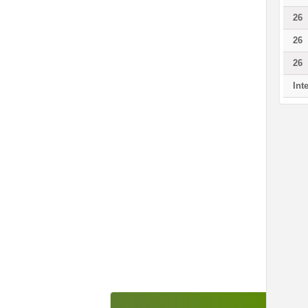
26
26
26
Int