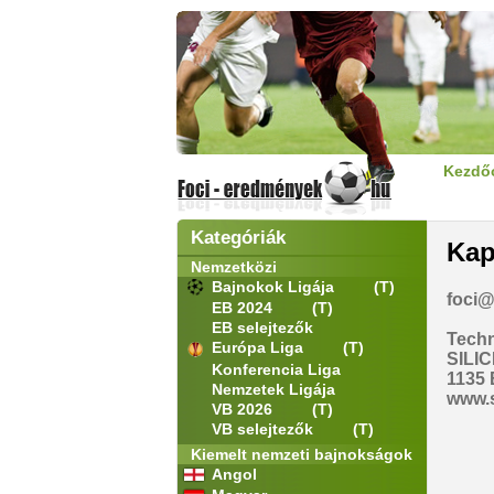
Kezdő
Kategóriák
Kap
Nemzetközi
Bajnokok Ligája
(T)
foci@
EB 2024
(T)
EB selejtezők
Techni
Európa Liga
(T)
SILIC
Konferencia Liga
1135 
Nemzetek Ligája
www.s
VB 2026
(T)
VB selejtezők
(T)
Kiemelt nemzeti bajnokságok
Angol