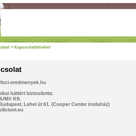
oldal
>
Kapcsolatfelvétel
csolat
foci-eredmenyek.hu
kai háttért biztosította:
IUM® Kft.
Budapest, Lehel út 61. (Cooper Center irodaház)
ilicium.eu