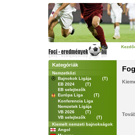
Kezdő
Kategóriák
Fog
Nemzetközi
Bajnokok Ligája
(T)
Kieme
EB 2024
(T)
EB selejtezők
Európa Liga
(T)
Konferencia Liga
Nemzetek Ligája
VB 2026
(T)
Továb
VB selejtezők
(T)
Kiemelt nemzeti bajnokságok
Angol