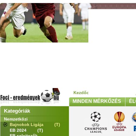
Kezdőoldal
>
Nemzetközi
>
Ba
MINDEN MÉRKŐZÉS
ÉL
Kategóriák
Nemzetközi
Bajnokok Ligája
(T)
EB 2024
(T)
EB selejtezők