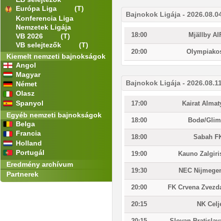
Európa Liga
(T)
Bajnokok Ligája - 2026.08.0
Konferencia Liga
Nemzetek Ligája
18:00
Mjällby AI
VB 2026
(T)
VB selejtezők
(T)
20:00
Olympiako
Kiemelt nemzeti bajnokságok
Angol
Magyar
Bajnokok Ligája - 2026.08.1
Német
Olasz
Spanyol
17:00
Kairat Almat
Egyéb nemzeti bajnokságok
18:00
Bodø/Glim
Belga
Francia
18:00
Sabah F
Holland
Portugál
19:00
Kauno Zalgiri
Eredmény archívum
19:30
NEC Nijmege
Partnerek
20:00
FK Crvena Zvezd
20:15
NK Celj
20:15
Slovan Bratislav