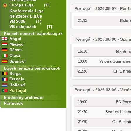
Európa Liga
(T)
Portugál - 2026.08.07 - Pént
Konferencia Liga
Nemzetek Ligája
21:15
Estori
VB 2026
(T)
VB selejtezők
(T)
Kiemelt nemzeti bajnokságok
Angol
Portugál - 2026.08.08 - Szo
Magyar
Német
16:30
Maritim
Olasz
Spanyol
19:00
Vitoria Guimarae
Egyéb nemzeti bajnokságok
21:30
CF Estrel
Belga
Francia
Holland
Portugál - 2026.08.09 - Vasá
Portugál
Eredmény archívum
19:00
FC Port
Partnerek
21:30
Benfica Lisbo
21:30
Gil Vicent