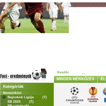
Kezdőoldal
>
Egyéb nemzeti 
MINDEN MÉRKŐZÉS
ÉL
Kategóriák
Nemzetközi
Bajnokok Ligája
(T)
EB 2024
(T)
EB selejtezők