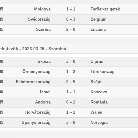
45
Moldova
1 – 1
Feröer-szigetek
45
Svédország
0 – 3
Belgium
45
Szerbia
2 – 0
Litvánia
elejtezők - 2023.03.25 - Szombat
00
Skócia
3 – 0
Ciprus
00
Örményország
1 – 2
Törökország
00
Fehéroroszország
0 – 5
Svájc
00
Izrael
1 – 1
Koszovó
45
Andorra
0 – 2
Románia
45
Horvátország
1 – 1
Wales
45
Spanyolország
3 – 0
Norvégia