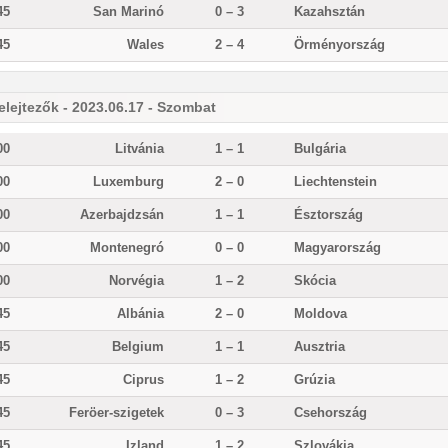
45
San Marinó
0 – 3
Kazahsztán
45
Wales
2 – 4
Örményország
elejtezők - 2023.06.17 - Szombat
00
Litvánia
1 – 1
Bulgária
00
Luxemburg
2 – 0
Liechtenstein
00
Azerbajdzsán
1 – 1
Észtország
00
Montenegró
0 – 0
Magyarország
00
Norvégia
1 – 2
Skócia
45
Albánia
2 – 0
Moldova
45
Belgium
1 – 1
Ausztria
45
Ciprus
1 – 2
Grúzia
45
Feröer-szigetek
0 – 3
Csehország
45
Izland
1 – 2
Szlovákia