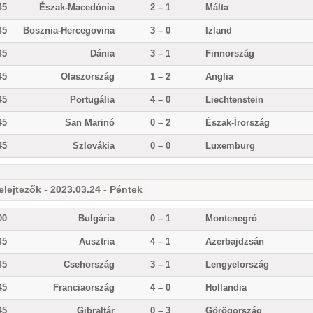
45
Észak-Macedónia
2 – 1
Málta
45
Bosznia-Hercegovina
3 – 0
Izland
45
Dánia
3 – 1
Finnország
45
Olaszország
1 – 2
Anglia
45
Portugália
4 – 0
Liechtenstein
45
San Marinó
0 – 2
Észak-Írország
45
Szlovákia
0 – 0
Luxemburg
elejtezők - 2023.03.24 - Péntek
00
Bulgária
0 – 1
Montenegró
45
Ausztria
4 – 1
Azerbajdzsán
45
Csehország
3 – 1
Lengyelország
45
Franciaország
4 – 0
Hollandia
45
Gibraltár
0 – 3
Görögország