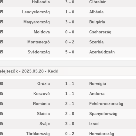
45
Hollandia
3 – 0
Gibraltár
45
Lengyelország
1 – 0
Albánia
45
Magyarország
3 – 0
Bulgária
45
Moldova
0 – 0
Csehország
45
Montenegró
0 – 2
Szerbia
45
Svédország
5 – 0
Azerbajdzsán
elejtezők - 2023.03.28 - Kedd
00
Grúzia
1 – 1
Norvégia
45
Koszovó
1 – 1
Andorra
45
Románia
2 – 1
Fehéroroszország
45
Skócia
2 – 0
Spanyolország
45
Svájc
3 – 0
Izrael
45
Törökország
0 – 2
Horvátország