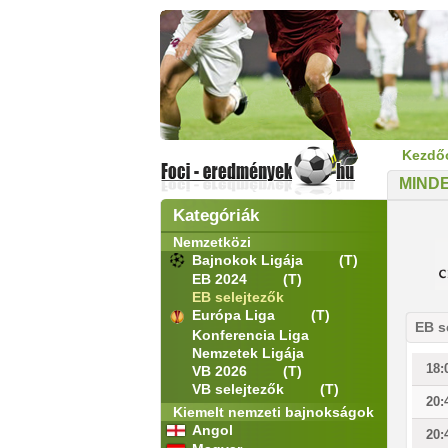
Kezdő
MIND
Kategóriák
Nemzetközi
Bajnokok Ligája
(T)
EB 2024
(T)
EB selejtezők
Európa Liga
(T)
EB s
Konferencia Liga
Nemzetek Ligája
18:
VB 2026
(T)
VB selejtezők
(T)
20:
Kiemelt nemzeti bajnokságok
Angol
20: