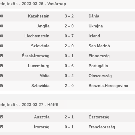
elejtezők - 2023.03.26 - Vasárnap
00
Kazahsztán
3 – 2
Dánia
00
Anglia
2 – 0
Ukrajna
00
Liechtenstein
0 – 7
Izland
00
Szlovénia
2 – 0
San Marinó
45
Észak-Írország
0 – 1
Finnország
45
Luxemburg
0 – 6
Portugália
45
Málta
0 – 2
Olaszország
45
Szlovákia
2 – 0
Bosznia-Hercegovina
elejtezők - 2023.03.27 - Hétfő
45
Ausztria
2 – 1
Észtország
45
Írország
0 – 1
Franciaország