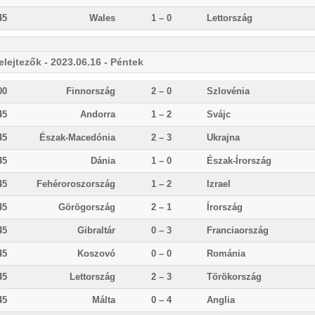
45
Wales
1 – 0
Lettország
elejtezők - 2023.06.16 - Péntek
00
Finnország
2 – 0
Szlovénia
45
Andorra
1 – 2
Svájc
45
Észak-Macedónia
2 – 3
Ukrajna
45
Dánia
1 – 0
Észak-Írország
45
Fehéroroszország
1 – 2
Izrael
45
Görögország
2 – 1
Írország
45
Gibraltár
0 – 3
Franciaország
45
Koszovó
0 – 0
Románia
45
Lettország
2 – 3
Törökország
45
Málta
0 – 4
Anglia