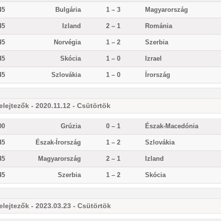
45
Bulgária
1 – 3
Magyarország
45
Izland
2 – 1
Románia
45
Norvégia
1 – 2
Szerbia
45
Skócia
1 – 0
Izrael
45
Szlovákia
1 – 0
Írország
elejtezők - 2020.11.12 - Csütörtök
00
Grúzia
0 – 1
Észak-Macedónia
45
Észak-Írország
1 – 2
Szlovákia
45
Magyarország
2 – 1
Izland
45
Szerbia
1 – 2
Skócia
elejtezők - 2023.03.23 - Csütörtök