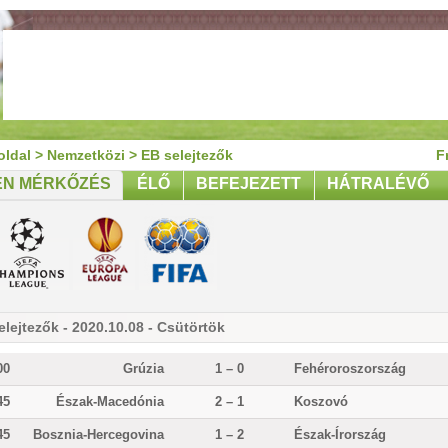
oldal
>
Nemzetközi
>
EB selejtezők
F
EN MÉRKŐZÉS
ÉLŐ
BEFEJEZETT
HÁTRALÉVŐ
elejtezők - 2020.10.08 - Csütörtök
00
Grúzia
1 – 0
Fehéroroszország
45
Észak-Macedónia
2 – 1
Koszovó
45
Bosznia-Hercegovina
1 – 2
Észak-Írország