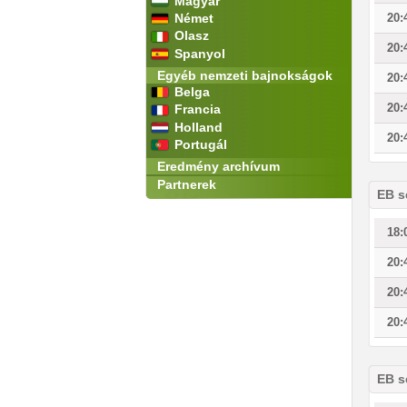
Magyar
Német
20:
Olasz
20:
Spanyol
Egyéb nemzeti bajnokságok
20:
Belga
20:
Francia
Holland
20:
Portugál
Eredmény archívum
Partnerek
EB s
18:
20:
20:
20:
EB s