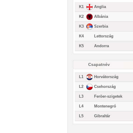
K1
Anglia
K2
Albánia
K3
Szerbia
K4
Lettország
K5
Andorra
Csapatnév
L1
Horvátország
L2
Csehország
L3
Feröer-szigetek
L4
Montenegró
L5
Gibraltár