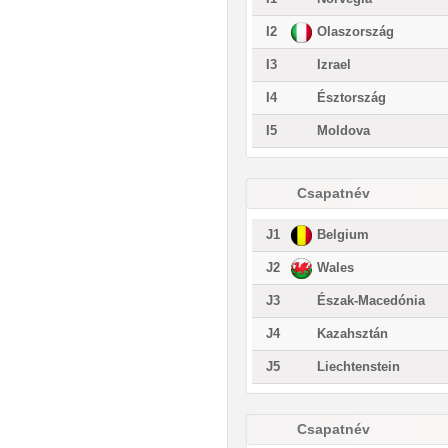
I2
Olaszország
I3
Izrael
I4
Észtország
I5
Moldova
Csapatnév
J1
Belgium
J2
Wales
J3
Észak-Macedónia
J4
Kazahsztán
J5
Liechtenstein
Csapatnév