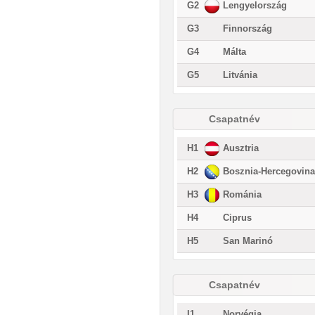
G2
Lengyelország
G3
Finnország
G4
Málta
G5
Litvánia
Csapatnév
H1
Ausztria
H2
Bosznia-Hercegovina
H3
Románia
H4
Ciprus
H5
San Marinó
Csapatnév
I1
Norvégia