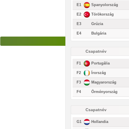
E1
Spanyolország
E2
Törökország
E3
Grúzia
E4
Bulgária
Csapatnév
F1
Portugália
F2
Írország
F3
Magyarország
F4
Örményország
Csapatnév
G1
Hollandia