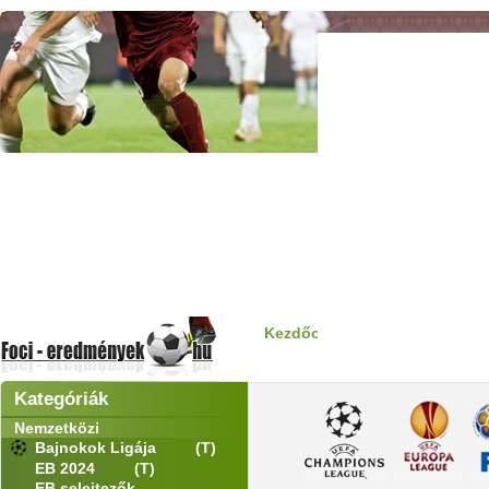
Kezdőoldal
> Tabella
Kategóriák
Nemzetközi
Bajnokok Ligája
(T)
EB 2024
(T)
EB selejtezők