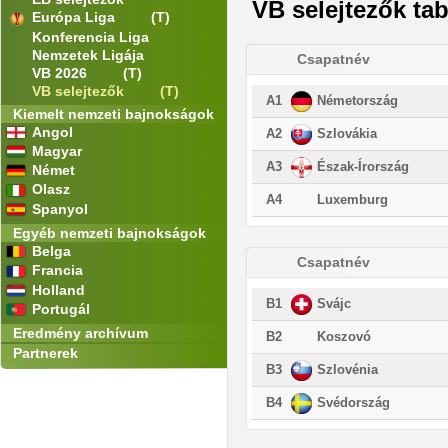
VB selejtezők tab
Európa Liga
(T)
Konferencia Liga
Nemzetek Ligája
Csapatnév
VB 2026
(T)
VB selejtezők
(T)
A1
Németország
Kiemelt nemzeti bajnokságok
Angol
A2
Szlovákia
Magyar
A3
Észak-Írország
Német
Olasz
A4
Luxemburg
Spanyol
Egyéb nemzeti bajnokságok
Belga
Csapatnév
Francia
Holland
B1
Svájc
Portugál
Eredmény archívum
B2
Koszovó
Partnerek
B3
Szlovénia
B4
Svédország