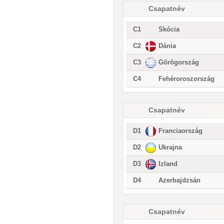
Csapatnév
C1
Skócia
C2
Dánia
C3
Görögország
C4
Fehéroroszország
Csapatnév
D1
Franciaország
D2
Ukrajna
D3
Izland
D4
Azerbajdzsán
Csapatnév