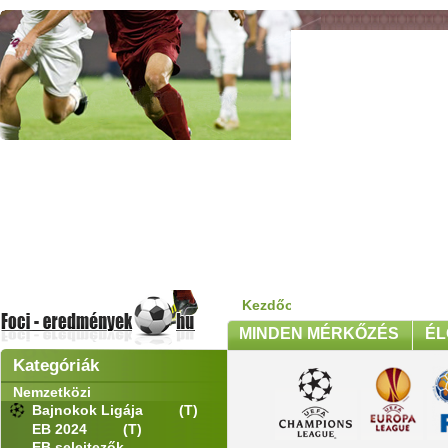
Kezdőoldal
>
Nemzetközi
>
Eu
MINDEN MÉRKŐZÉS
ÉL
Kategóriák
Nemzetközi
Bajnokok Ligája
(T)
EB 2024
(T)
EB selejtezők