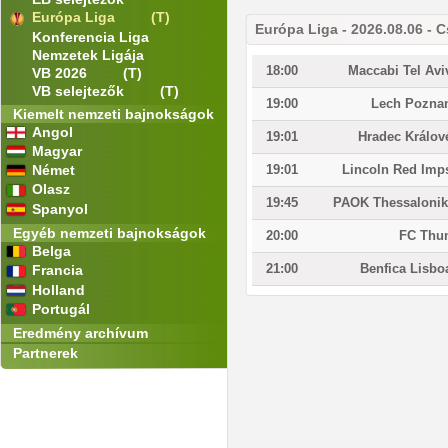
Európa Liga
(T)
Európa Liga - 2026.08.06 - 
Konferencia Liga
Nemzetek Ligája
18:00
Maccabi Tel Avi
VB 2026
(T)
VB selejtezők
(T)
19:00
Lech Pozna
Kiemelt nemzeti bajnokságok
Angol
19:01
Hradec Králov
Magyar
Német
19:01
Lincoln Red Imp
Olasz
19:45
PAOK Thessalonik
Spanyol
Egyéb nemzeti bajnokságok
20:00
FC Thu
Belga
21:00
Benfica Lisbo
Francia
Holland
Portugál
Eredmény archívum
Partnerek