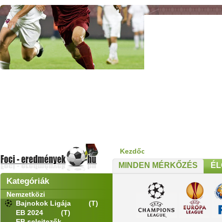
Kezdőoldal
>
Nemzetközi
>
VB
MINDEN MÉRKŐZÉS
ÉL
Kategóriák
Nemzetközi
Bajnokok Ligája
(T)
EB 2024
(T)
EB selejtezők