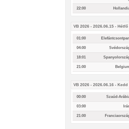
22:00
Hollandi
VB 2026 - 2026.06.15 - Hétfő
01:00
Elefántcsontpar
04:00
Svédorszá
18:01
Spanyolorszá
21:00
Belgiu
VB 2026 - 2026.06.16 - Kedd
00:00
Szaúd-Arábi
03:00
Irá
21:00
Franciaorszá