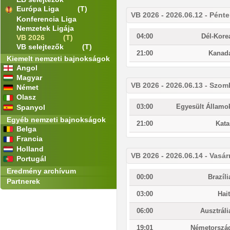
Európa Liga
(T)
VB 2026 - 2026.06.12 - Pént
Konferencia Liga
Nemzetek Ligája
04:00
Dél-Kore
VB 2026
(T)
VB selejtezők
(T)
21:00
Kanad
Kiemelt nemzeti bajnokságok
Angol
Magyar
VB 2026 - 2026.06.13 - Szom
Német
Olasz
03:00
Egyesült Államo
Spanyol
Egyéb nemzeti bajnokságok
21:00
Kata
Belga
Francia
Holland
VB 2026 - 2026.06.14 - Vasá
Portugál
Eredmény archívum
00:00
Brazíli
Partnerek
03:00
Hait
06:00
Ausztráli
19:01
Németorszá